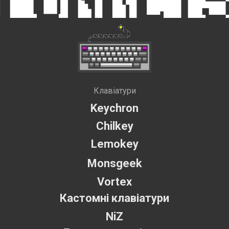
Клавіатури
Keychron
Chilkey
Lemokey
Monsgeek
Vortex
Кастомні клавіатури
NiZ