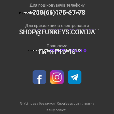
Для поціновувачів телефону
+380(66)175-67-78
Для прихильників електропошти
SHOP@FUNKEYS.COM.UA
Працюємо
Пн-Пт 10-18
© Усі права беззахисні. Сподіваємось тільки на
вашу совість