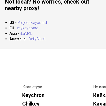
Not local? No worries, check out
nearby proxy!
US
-
Project Keyboard
EU
-
mykeyboard
Asia
-
iLuMKB
Australia
-
DailyClack
Клавіатури
Не кла
Keychron
Кейк
Chilkey
Кили