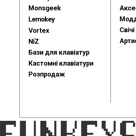
Monsgeek
Аксе
Модд
Lemokey
Свічі
Vortex
Арти
NiZ
Бази для клавіатур
Кастомні клавіатури
Розпродаж