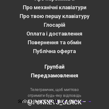
Про механічні клавіатури
Про твою першу клавіатуру
Глосарій
Оплата і доставлення
Повернення та обмін
Публічна оферта
Групбай
Передзамовлення
Телеграмчик, щоб миттєво
отримати будь-яку відповідь
@FUNKEYS_BLACK