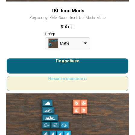
TKL Icon Mods
Код товару:
KAM-Ocean_front_IconMods_Matte
510
грн.
Набор
Matte
Подробнее
Немає в наявності