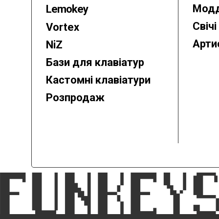
Модд
Lemokey
Свічі
Vortex
Арти
NiZ
Бази для клавіатур
Кастомні клавіатури
Розпродаж