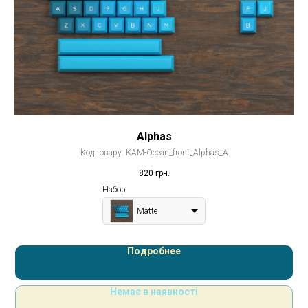
Alphas
Код товару:
KAM-Ocean_front_Alphas_A
820
грн.
Набор
Matte
Подробнее
Немає в наявності