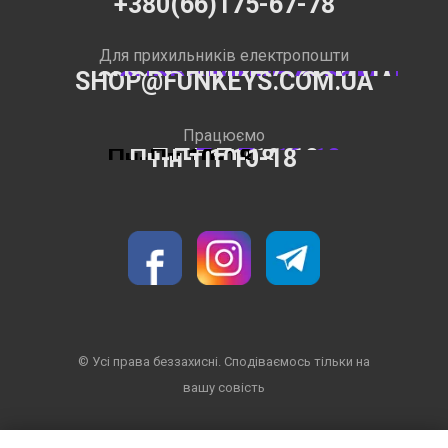
+380(66)175-67-78
Для прихильників електропошти
SHOP@FUNKEYS.COM.UA
Працюємо
Пн-Пт 10-18
© Усі права беззахисні. Сподіваємось тільки на
вашу совість