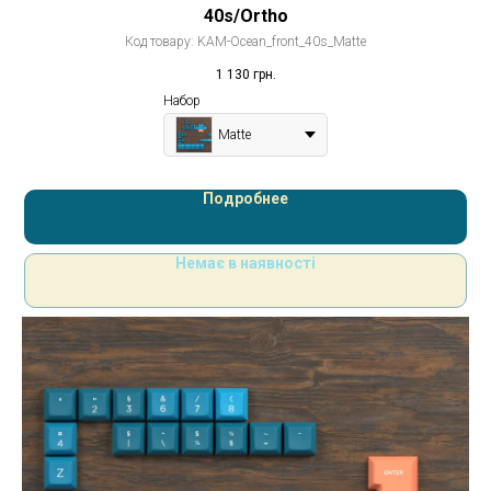
40s/Ortho
Код товару:
KAM-Ocean_front_40s_Matte
1 130
грн.
Набор
Matte
Подробнее
Немає в наявності