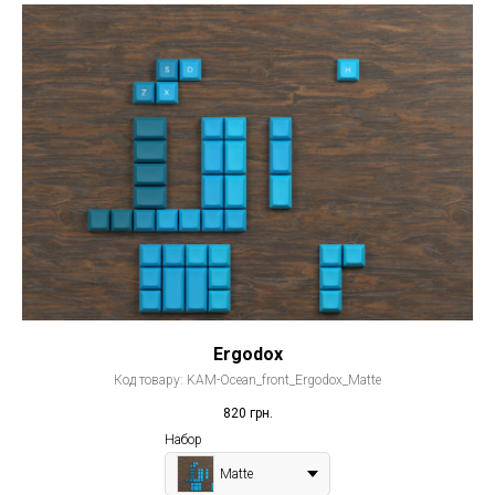
Ergodox
Код товару:
KAM-Ocean_front_Ergodox_Matte
820
грн.
Набор
Matte