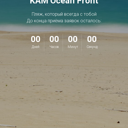
KAM Ocean Front
Пляж, который всегда с тобой
До конца приёма заявок осталось:
00
00
00
00
Дней
Часов
Минут
Секунд