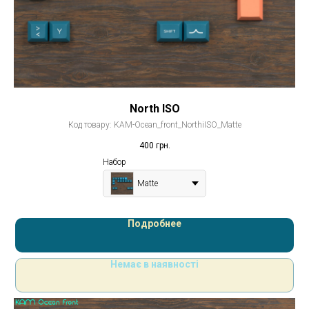
North ISO
Код товару:
KAM-Ocean_front_NorthiISO_Matte
400
грн.
Набор
Matte
Подробнее
Немає в наявності