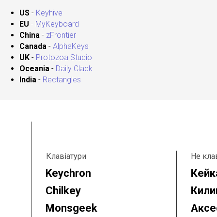
US
-
Keyhive
EU
-
MyKeyboard
China
-
zFrontier
Canada
-
AlphaKeys
UK
-
Protozoa Studio
Oceania
-
Daily Clack
India
-
Rectangles
Клавіатури
Не кла
Keychron
Кейк
Chilkey
Кили
Monsgeek
Аксе