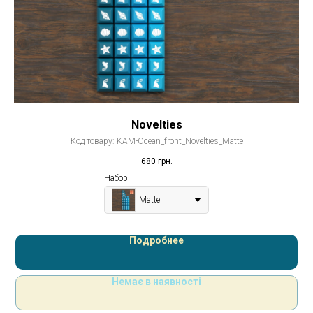
Novelties
Код товару:
KAM-Ocean_front_Novelties_Matte
680
грн.
Набор
Matte
Подробнее
Немає в наявності