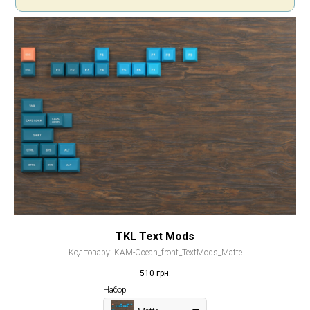
TKL Text Mods
Код товару:
KAM-Ocean_front_TextMods_Matte
510
грн.
Набор