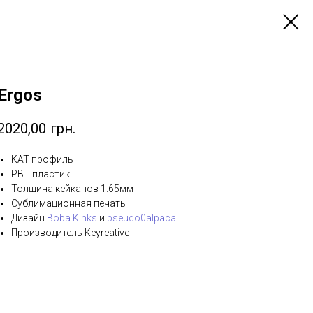
Ergos
2020,00
грн.
KAT профиль
PBT пластик
Толщина кейкапов 1.65мм
Сублимационная печать
Дизайн
Boba.Kinks
и
pseudo0alpaca
Производитель Keyreative