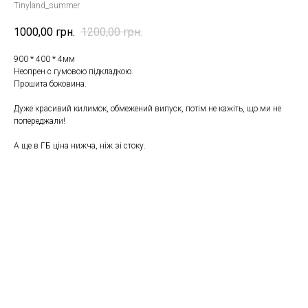
Tinyland_summer
1000,00
грн.
1200,00
грн.
900 * 400 * 4мм
Неопрен с гумовою підкладкою.
Прошита боковина.
Дуже красивий килимок, обмежений випуск, потім не кажіть, що ми не
попереджали!
А ще в ГБ ціна нижча, ніж зі стоку.