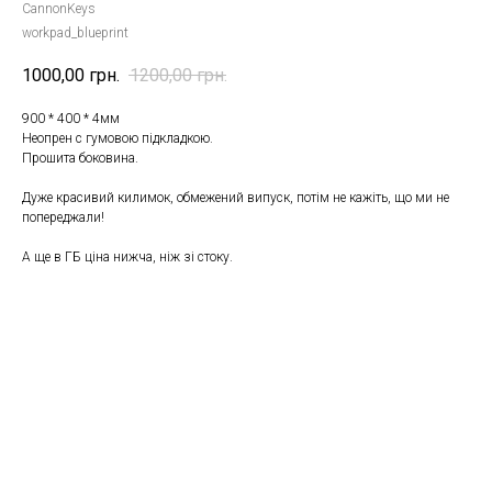
CannonKeys
workpad_blueprint
1000,00
грн.
1200,00
грн.
900 * 400 * 4мм
Неопрен с гумовою підкладкою.
Прошита боковина.
Дуже красивий килимок, обмежений випуск, потім не кажіть, що ми не
попереджали!
А ще в ГБ ціна нижча, ніж зі стоку.