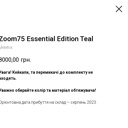
Zoom75 Essential Edition Teal
Meletrix
8000,00
грн.
Увага! Кейкапи, та перемикачі до комплекту не
входять.
Уважно обирайте колір та матеріал обтяжувача!
Орієнтовна дата прибуття на склад — серпень 2023.